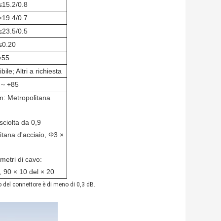
≤15.2/0.8
≤19.4/0.7
≤23.5/0.5
≤0.20
≥55
le; Altri a richiesta
 ~ +85
m: Metropolitana
sciolta da 0,9
litana d'acciaio, Φ3 ×
imetri di cavo:
, 90 × 10 del × 20
o del connettore è di meno di 0,3 dB.