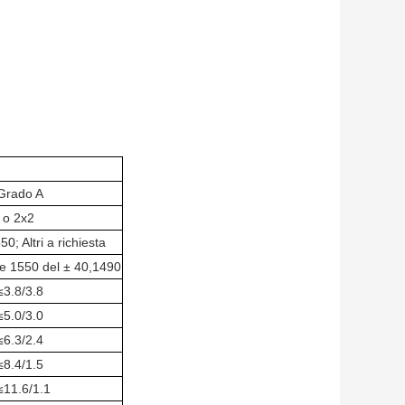
Grado A
 o 2x2
0; Altri a richiesta
 e 1550 del ± 40,1490
≤3.8/3.8
≤5.0/3.0
≤6.3/2.4
≤8.4/1.5
≤11.6/1.1