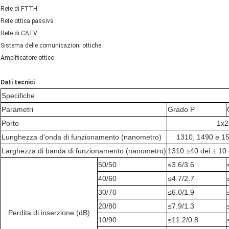
Rete di FTTH
Rete ottica passiva
Rete di CATV
Sistema delle comunicazioni ottiche
Amplificatore ottico
Dati tecnici
Specifiche
Parametri
Grado P
Porto
1x2
Lunghezza d'onda di funzionamento (nanometro)
1310, 1490 e 155
Larghezza di banda di funzionamento (nanometro)
1310 ±40 dei ± 10
50/50
≤3.6/3.6
40/60
≤4.7/2.7
30/70
≤6.0/1.9
20/80
≤7.9/1.3
Perdita di inserzione (dB)
10/90
≤11.2/0.8