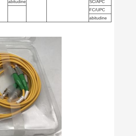
abitudine
SC/APC
FC/UPC
abitudine