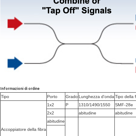
Informazioni di ordine
Tipo
Porto
Grado
Lunghezza d'onda
Tipo della 
1x2
P
1310/1490/1550
SMF-28e
2x2
abitudine
abitudine
abitudine
Accoppiatore della fibra