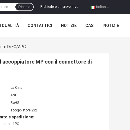
Richiedere un preventivo
Ricerca
|
Italian
 QUALITÀ
CONTATTICI
NOTIZIE
CASI
NOTIZIE
tore Di FC/APC
l'accoppiatore MP con il connettore di
La Cina
ANC
RoHS
accoppiatore 2x2
nto e spedizione:
minimo:
1PC