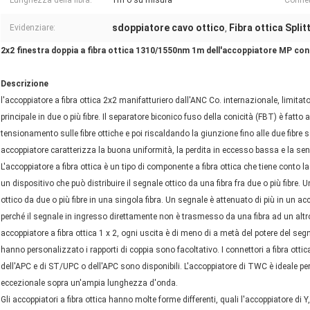
Lunghezza della fibra:
1m o su misura
Connet
sdoppiatore cavo ottico
Fibra ottica Split
Evidenziare:
,
2x2 finestra doppia a fibra ottica 1310/1550nm 1m dell'accoppiatore MP con
Descrizione
l'accoppiatore a fibra ottica 2x2 manifatturiero dall'ANC Co. internazionale, limitato 
principale in due o più fibre. Il separatore biconico fuso della conicità (FBT) è fatto
tensionamento sulle fibre ottiche e poi riscaldando la giunzione fino alle due fibr
accoppiatore caratterizza la buona uniformità, la perdita in eccesso bassa e la sen
L'accoppiatore a fibra ottica è un tipo di componente a fibra ottica che tiene conto la 
un dispositivo che può distribuire il segnale ottico da una fibra fra due o più fibre.
ottico da due o più fibre in una singola fibra. Un segnale è attenuato di più in un ac
perché il segnale in ingresso direttamente non è trasmesso da una fibra ad un altro,
accoppiatore a fibra ottica 1 x 2, ogni uscita è di meno di a metà del potere del s
hanno personalizzato i rapporti di coppia sono facoltativo. I connettori a fibra ott
dell'APC e di ST/UPC o dell'APC sono disponibili. L'accoppiatore di TWC è ideale pe
eccezionale sopra un'ampia lunghezza d'onda.
Gli accoppiatori a fibra ottica hanno molte forme differenti, quali l'accoppiatore di Y,