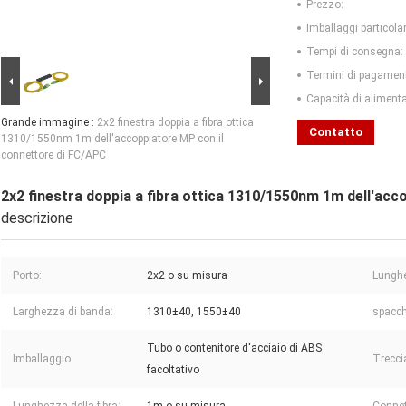
Prezzo:
Imballaggi particolar
Tempi di consegna:
Termini di pagamen
Capacità di aliment
Grande immagine :
2x2 finestra doppia a fibra ottica
Contatto
1310/1550nm 1m dell'accoppiatore MP con il
connettore di FC/APC
2x2 finestra doppia a fibra ottica 1310/1550nm 1m dell'ac
descrizione
Porto:
2x2 o su misura
Lungh
Larghezza di banda:
1310±40, 1550±40
spacchi
Tubo o contenitore d'acciaio di ABS
Imballaggio:
Trecci
facoltativo