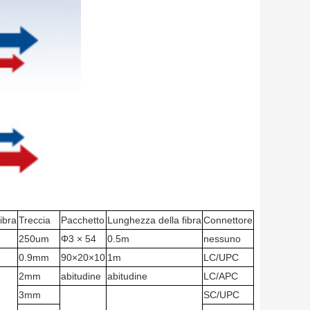
fibra
Treccia
Pacchetto
Lunghezza della fibra
Connettore
250um
Φ3 × 54
0.5m
nessuno
0.9mm
90×20×10
1m
LC/UPC
2mm
abitudine
abitudine
LC/APC
3mm
SC/UPC