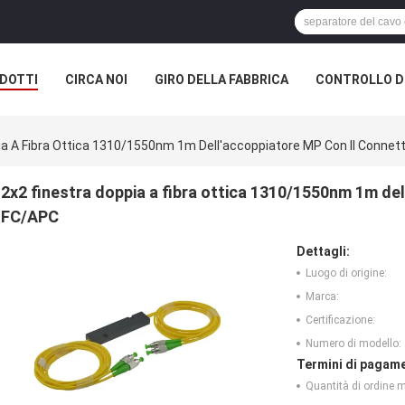
DOTTI
CIRCA NOI
GIRO DELLA FABBRICA
CONTROLLO DI
ia A Fibra Ottica 1310/1550nm 1m Dell'accoppiatore MP Con Il Connet
2x2 finestra doppia a fibra ottica 1310/1550nm 1m del
FC/APC
Dettagli:
Luogo di origine:
Marca:
Certificazione:
Numero di modello:
Termini di pagame
Quantità di ordine 