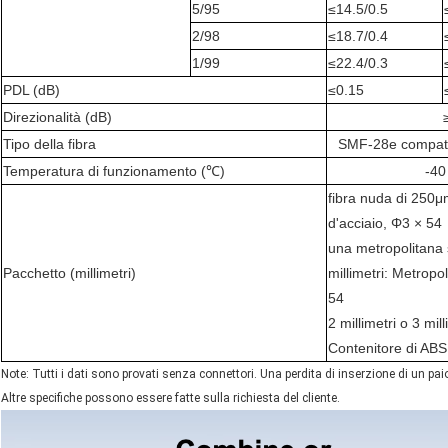
5/95
≤14.5/0.5
2/98
≤18.7/0.4
1/99
≤22.4/0.3
PDL (dB)
≤0.15
Direzionalità (dB)
Tipo della fibra
SMF-28e compatibi
Temperatura di funzionamento (℃)
-40
fibra nuda di 250μ
d'acciaio, Φ3 × 54
una metropolitana 
Pacchetto (millimetri)
millimetri: Metropo
54
2 millimetri o 3 mill
Contenitore di ABS
Note: Tutti i dati sono provati senza connettori. Una perdita di inserzione di un pai
Altre specifiche possono essere fatte sulla richiesta del cliente.