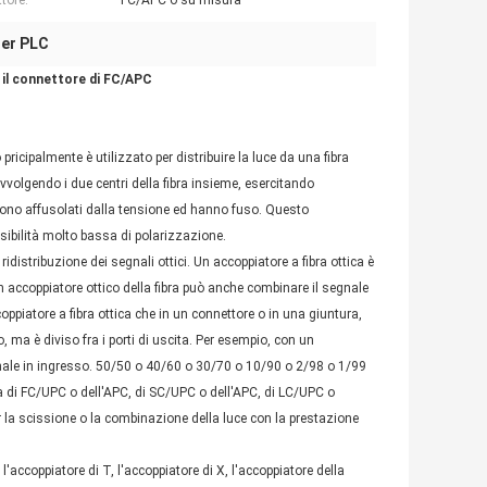
tore:
FC/APC o su misura
ter PLC
 il connettore di FC/APC
pricipalmente è utilizzato per distribuire la luce da una fibra
 avvolgendo i due centri della fibra insieme, esercitando
e sono affusolati dalla tensione ed hanno fuso. Questo
sibilità molto bassa di polarizzazione.
ridistribuzione dei segnali ottici. Un accoppiatore a fibra ottica è
 Un accoppiatore ottico della fibra può anche combinare il segnale
coppiatore a fibra ottica che in un connettore o in una giuntura,
 ma è diviso fra i porti di uscita. Per esempio, con un
egnale in ingresso. 50/50 o 40/60 o 30/70 o 10/90 o 2/98 o 1/99
ica di FC/UPC o dell'APC, di SC/UPC o dell'APC, di LC/UPC o
r la scissione o la combinazione della luce con la prestazione
 l'accoppiatore di T, l'accoppiatore di X, l'accoppiatore della