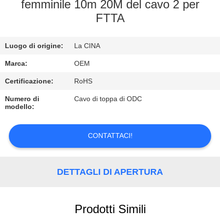
CONTROLLO
femminile 10m 20M del cavo 2 per
FTTA
DI
QUALITÀ
Luogo di origine:
La CINA
CONTATTICI
Marca:
OEM
Certificazione:
RoHS
NOTIZIE
Numero di
Cavo di toppa di ODC
modello:
CASI
CONTATTACI!
NEWS
DETTAGLI DI APERTURA
Prodotti Simili