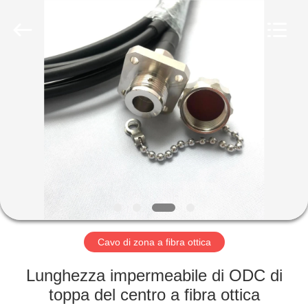
ottica
della
toppa
fornitore.
Copyright
©
2019
-
CASA
2024
ancfiberoptic.com.
All
Rights
Reserved.
PRODOTTI
Developed
by
ECER
CIRCA
NOI
GIRO
DELLA
Cavo di zona a fibra ottica
FABBRICA
Lunghezza impermeabile di ODC di
toppa del centro a fibra ottica