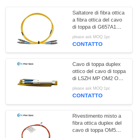
Saltatore di fibra ottica
a fibra ottica del cavo
di toppa di G657A1
G657A2 G652D
please ask MOQ:1pc
CONTATTO
Cavo di toppa duplex
ottico del cavo di toppa
di LSZH MP OM2 OM3
OM5 FTTX
please ask MOQ:1pc
CONTATTO
Rivestimento misto a
fibra ottica duplex del
cavo di toppa OM5
OFNR 2.0mm