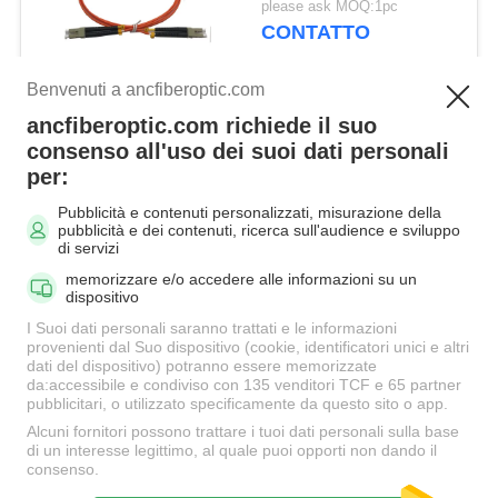
please ask MOQ:1pc
CONTATTO
Benvenuti a ancfiberoptic.com
Categorie popolari
ancfiberoptic.com richiede il suo
Tutti
consenso all'uso dei suoi dati personali
per:
MPO Cavo in fibra
Cavo di zona a fibra
Pubblicità e contenuti personalizzati, misurazione della
ottica
ottica
pubblicità e dei contenuti, ricerca sull'audience e sviluppo
di servizi
memorizzare e/o accedere alle informazioni su un
Connettori del cavo di
dispositivo
Schede di fibra ottica
toppa della fibra
I Suoi dati personali saranno trattati e le informazioni
provenienti dal Suo dispositivo (cookie, identificatori unici e altri
dati del dispositivo) potranno essere memorizzate
Fibra ottica
da:accessibile e condiviso con 135 venditori TCF e 65 partner
In fibra ottica
pubblicitari, o utilizzato specificamente da questo sito o app.
Attenuatore
Alcuni fornitori possono trattare i tuoi dati personali sulla base
di un interesse legittimo, al quale puoi opporti non dando il
consenso.
Fibra ottica Splitter
Cavo in fibra ottica